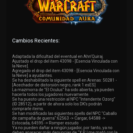
Cambios Recientes:
Adaptada la dificultad del eventual en Ahn'Quiraj.
Ajustado el drop del item 43098 - [Esencia Vinculada con
la Nieve].
Agregado el drop del item 43098 - [Esencia Vinculada con
la Nieve] a ayudantes.
Se ha deshabilitado la siguiente spell en Arenas: 50281 -
[Acechador de distorsión negro, rank 1 esES]
La mazmorra de "El Oculus" ha sido abierta, ya pueden
hacerla todos los jugadores nuevamente.
Se ha puesto una restricción al NPC "Intendente Ozorg"
(ID 28512), a partir de ahora solo los DK's podrán
comprarle items.
Se han modificado las siguientes spells del NPC "Caballo
de campaña de guerra":62563 -> Cargar, 64588 ->
Estocada, 64595 -> Romper escudo
Ya no pueden dañar a ningún jugador, por tanto, ya no
deben aparecer más denuncias de "X PJ me mató con la